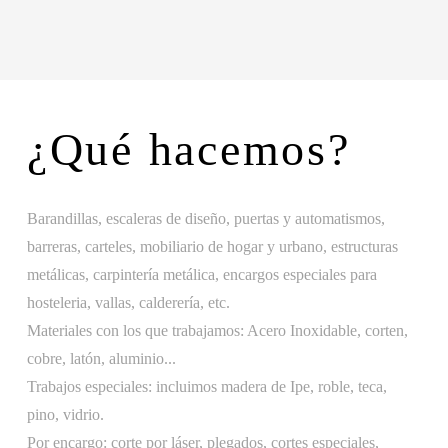
¿Qué hacemos?
Barandillas, escaleras de diseño, puertas y automatismos,
barreras, carteles, mobiliario de hogar y urbano, estructuras
metálicas, carpintería metálica, encargos especiales para
hosteleria, vallas, calderería, etc.
Materiales con los que trabajamos: Acero Inoxidable, corten,
cobre, latón, aluminio...
Trabajos especiales: incluimos madera de Ipe, roble, teca,
pino, vidrio.
Por encargo: corte por láser, plegados, cortes especiales,