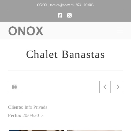
ONOX |
tecnico@onox.es
| 974 100 003
Facebook
X
Na
Chalet Banastas
Cliente:
Info Privada
Fecha:
20/09/2013