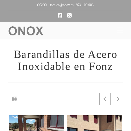
ONOX |
tecnico@onox.es
| 974 100 003
Facebook
X
Na
Barandillas de Acero
Inoxidable en Fonz