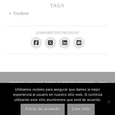
TAGS
Escaleras
¡COMPARTE ESTE PROYECTO!
COPYRIGHT © 2017 ONOX. TODOS LOS DERECHOS RESERVADOS. ·
AVISO
LEGAL
·
PATROCINIOS
Utilizamos cookies para asegurar que damos la mejor
QUIENES SOMOS
SERVICIOS
MOVIL HOME
experiencia al usuario en nuestro sitio web. Si continúa
MOBIL HOME 1 MODULO
TRABAJOS REALIZADOS
GALERÍA
utilizando este sitio asumiremos que está de acuerdo.
CONTACTO
Estoy de acuerdo
Leer más
FACEBOOK
X