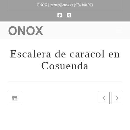
ONOX |
tecnico@onox.es
| 974 100 003
Facebook
X
Na
Escalera de caracol en
Cosuenda