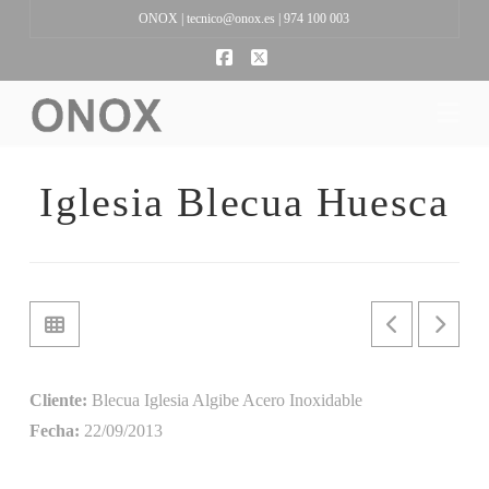
ONOX |
tecnico@onox.es
| 974 100 003
Facebook
X
Na
Iglesia Blecua Huesca
Cliente:
Blecua Iglesia Algibe Acero Inoxidable
Fecha:
22/09/2013