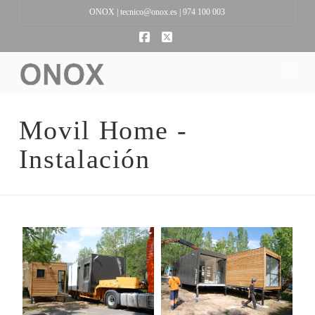
ONOX |
tecnico@onox.es
| 974 100 003
Facebook
X
Na
Movil Home -
Instalación