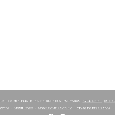
RIGHT © 2017 ONOX. TODOS LOS DERECHOS RESERVADOS. ·
AVISO LEGAL
·
PATROC
VICIOS
MOVIL HOME
MOBIL HOME 1 MODULO
TRABAJOS REALIZADOS