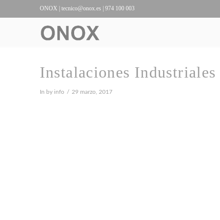
ONOX |
tecnico@onox.es
| 974 100 003
Instalaciones Industriales
In by info
29 marzo, 2017