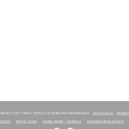
RIGHT © 2017 ONOX. TODOS LOS DERECHOS RESERVADOS. ·
AVISO LEGAL
·
PATROC
VICIOS
MOVIL HOME
MOBIL HOME 1 MODULO
TRABAJOS REALIZADOS