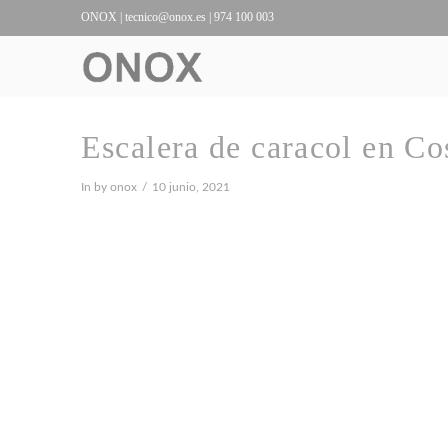
ONOX |
tecnico@onox.es
| 974 100 003
Escalera de caracol en C
In by onox
10 junio, 2021