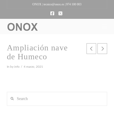
ONOX |
tecnico@onox.es
| 974 100 003
Facebook
X
Na
Ampliación nave
de Humeco
In by info
4 marzo, 2021
Search