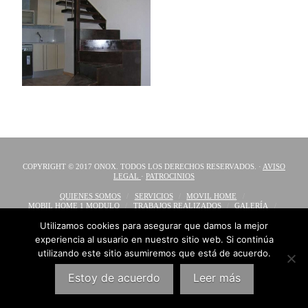
COPYRIGHT © 2017 ONOX. TODOS LOS DERECHOS RESERVADOS. ·
AVISO
LEGAL
·
PATROCINIOS
QUIENES SOMOS
SERVICIOS
MOVIL HOME
MOBIL HOME 1 MODULO
TRABAJOS REALIZADOS
GALERÍA
CONTACTO
Utilizamos cookies para asegurar que damos la mejor
experiencia al usuario en nuestro sitio web. Si continúa
FACEBOOK
X
utilizando este sitio asumiremos que está de acuerdo.
Estoy de acuerdo
Leer más